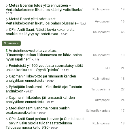
Metsä Boardin tulos ylitti ennusteen –
Vertailukelpoinen liiketulos kääntyi voitolliseksi
-
KL.fi - pörssi
19
12:19
Metsä Board ylitti odotukset –
Arvopaperi
16
Vertailukelpoinen liiketulos palasi plussalle
-
12:12
OP:n Antti Saari: Näistä kovia kokeneista
Kauppalehti
45
osakkeista löytyy nyt ostettavaa
-
12:00
3 päivää >
Arviointineuvostolta varoitus:
$
”Finanssipolitiikan liikkumavara on lähivuosina
Kauppalehti
10
hyvin rajallinen”
-
11:18
Perinteistä yli 100-vuotiasta suomalaisyhtiötä
T&T
21
uhkaa konkurssi – Syynä ”piiska”
-
11:15
Capmanin liikevoitto jäi runsaasti kahden
KL.fi - pörssi
13
analyytikon ennusteista
-
09:42
Pyöräjätin konkurssi – Yksi ilmiö ajoi Tunturin
Talouselämä
27
ahdinkoon
-
09:27
Capmanin liiketulos jäi runsaasti kahden
Arvopaperi
24
analyytikon ennusteista
-
08:13
Mediakonserni Sanoma nousi pankin
SalkunRakentaja
17
osakesuosikkeihin
-
08:09
OP:n Antti Saari perkaa Harvian ja Qt:n tulokset
– SRV:n Saku Sipola tuloshaastattelussa
KL.fi - pörssi
18
Talousaamussa kello 9.30
-
08:00