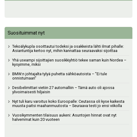
Suosituimmat nyt
Tekoälykupla osoittautui todeksi ja osakkeista lähti ilmat pihalle:
Asiantuntija kertoo nyt, mihin kannattaa seuraavaksi sijoittaa
Yhä useampi sijoittajien suosikkiyhtiö tekee saman kuin Nordea –
kysyimme, miksi
BMW:n johtajalta tylyä puhetta sähköautoista – ”Ei tule
onnistumaan”
Desibelimittari vietiin 27 automalliin – Tämä auto oli ajossa
ylivoimaisesti hiljaisin
Nyt tuli karu varoitus koko Euroopalle: Ceutassa oli kyse kaikesta
muusta paitsi maahanmuutosta – Seuraava testi jo ensi viikolla
Vuosikymmenten tilaisuus aukeni: Asuntojen hinnat ovat nyt
halvemmat kuin 20 vuoteen