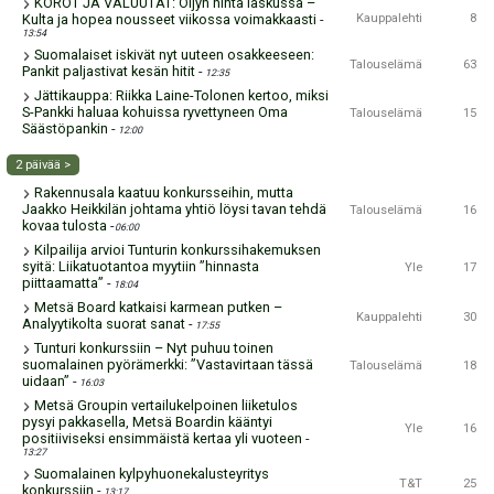
KOROT JA VALUUTAT: Öljyn hinta laskussa –
Kulta ja hopea nousseet viikossa voimakkaasti
-
Kauppalehti
8
13:54
Suomalaiset iskivät nyt uuteen osakkeeseen:
Talouselämä
63
Pankit paljastivat kesän hitit
-
12:35
Jättikauppa: Riikka Laine-Tolonen kertoo, miksi
S-Pankki haluaa kohuissa ryvettyneen Oma
Talouselämä
15
Säästöpankin
-
12:00
2 päivää >
Rakennusala kaatuu konkursseihin, mutta
Jaakko Heikkilän johtama yhtiö löysi tavan tehdä
Talouselämä
16
kovaa tulosta
-
06:00
Kilpailija arvioi Tunturin konkurssi­hakemuksen
syitä: Liikatuotantoa myytiin ”hinnasta
Yle
17
piittaamatta”
-
18:04
Metsä Board katkaisi karmean putken –
Kauppalehti
30
Analyytikolta suorat sanat
-
17:55
Tunturi konkurssiin – Nyt puhuu toinen
suomalainen pyörämerkki: ”Vastavirtaan tässä
Talouselämä
18
uidaan”
-
16:03
Metsä Groupin vertailu­kelpoinen liiketulos
pysyi pakkasella, Metsä Boardin kääntyi
Yle
16
positiiviseksi ensimmäistä kertaa yli vuoteen
-
13:27
Suomalainen kylpyhuonekalusteyritys
T&T
25
konkurssiin
-
13:17