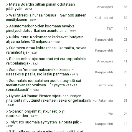
Metsä Boardin pitkän piinan odotetaan
Arvopaperi
36
päättyvän
-
09:04
Wall Streetillä hurjaa nousua − S&P 500 uuteen
KL.fi - pörssi
30
ennätykseen
-
23:15
Asuntomarkkinoiden koomaan räväkkä
T&T
19
piristysehdotus: Ikuinen asuntolaina
-
18:01
Riikka Purra: Korkomenot karkaavat, budjetin
Kauppalehti
21
alijäämä lähes 13 miljardia
-
17:10
Suomeen virtaa kohta rahaa ulkomailta, povaa
Kauppalehti
45
varainhoitaja
-
16:00
Rahastonhoitajat suosivat nyt eurooppalaisia
Arvopaperi
11
valtionlainoja
-
15:12
Summa Defence maksuvaikeuksissa –
Kauppalehti
28
Kassakriisi päällä, iso lasku perintään
-
14:13
Suomalais-ruotsalainen puolustusyhtiö sai
merkittävän rahoituksen – ”Kysyntä kasvaa
Tietoviikko
30
voimakkaasti”
-
13:56
Hypon Ari Pauna: Pienten sijoitusasuntojen
ylitarjonta muuttunut rakenteelliseksi ongelmaksi
SalkunRakentaja
31
-
13:41
S-pankin ongelmat jatkuneet jo yli
Yle
24
vuorokauden
-
13:13
Tyly tieto suomalaisyritysten lainoista julki
-
Kauppalehti
19
13:10
S-Pankilla ongelmia – nämä asiat eivät toimi