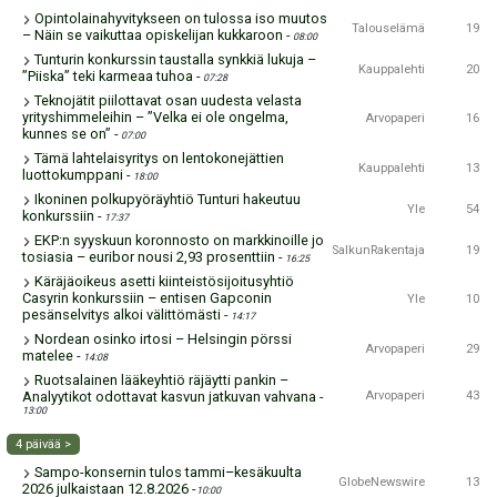
Opintolainahyvitykseen on tulossa iso muutos
Talouselämä
19
– Näin se vaikuttaa opiskelijan kukkaroon
-
08:00
Tunturin konkurssin taustalla synkkiä lukuja –
Kauppalehti
20
”Piiska” teki karmeaa tuhoa
-
07:28
Teknojätit piilottavat osan uudesta velasta
yrityshimmeleihin – ”Velka ei ole ongelma,
Arvopaperi
16
kunnes se on”
-
07:00
Tämä lahtelaisyritys on lentokonejättien
Kauppalehti
13
luottokumppani
-
18:00
Ikoninen polkupyörä­yhtiö Tunturi hakeutuu
Yle
54
konkurssiin
-
17:37
EKP:n syyskuun koronnosto on markkinoille jo
SalkunRakentaja
19
tosiasia – euribor nousi 2,93 prosenttiin
-
16:25
Käräjäoikeus asetti kiinteistö­sijoitusyhtiö
Casyrin konkurssiin – entisen Gapconin
Yle
10
pesänselvitys alkoi välittömästi
-
14:17
Nordean osinko irtosi – Helsingin pörssi
Arvopaperi
29
matelee
-
14:08
Ruotsalainen lääkeyhtiö räjäytti pankin –
Analyytikot odottavat kasvun jatkuvan vahvana
-
Arvopaperi
43
13:00
4 päivää >
Sampo-konsernin tulos tammi–kesäkuulta
GlobeNewswire
13
2026 julkaistaan 12.8.2026
-
10:00