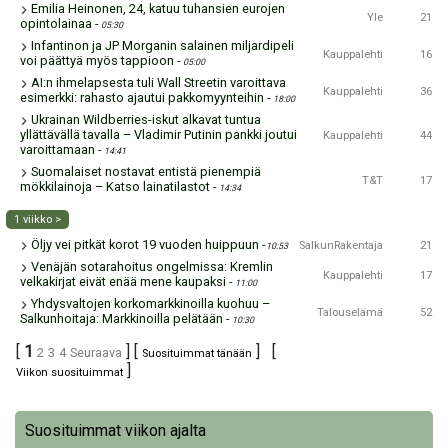
Emilia Heinonen, 24, katuu tuhansien eurojen
Yle
21
opintolainaa
-
05:30
Infantinon ja JP Morganin salainen miljardipeli
Kauppalehti
16
voi päättyä myös tappioon
-
05:00
AI:n ihmelapsesta tuli Wall Streetin varoittava
Kauppalehti
36
esimerkki: rahasto ajautui pakkomyynteihin
-
18:00
Ukrainan Wildberries-iskut alkavat tuntua
yllättävällä tavalla – Vladimir Putinin pankki joutui
Kauppalehti
44
varoittamaan
-
14:41
Suomalaiset nostavat entistä pienempiä
T&T
17
mökkilainoja – Katso lainatilastot
-
14:34
1 viikko >
Öljy vei pitkät korot 19 vuoden huippuun
-
SalkunRakentaja
21
10:53
Venäjän sotarahoitus ongelmissa: Kremlin
Kauppalehti
17
velkakirjat eivät enää mene kaupaksi
-
11:00
Yhdysvaltojen korkomarkkinoilla kuohuu –
Talouselämä
52
Salkunhoitaja: Markkinoilla pelätään
-
10:30
[
1
] [
] [
2
3
4
Seuraava
Suosituimmat tänään
]
Viikon suosituimmat
Suosituimmat viikon ajalta