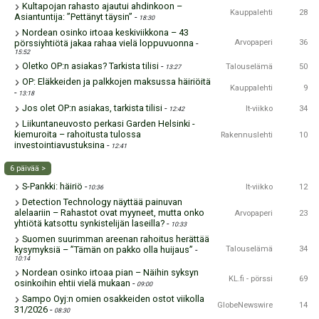
Kultapojan rahasto ajautui ahdinkoon –
Kauppalehti
28
Asiantuntija: ”Pettänyt täysin”
-
18:30
Nordean osinko irtoaa keskiviikkona – 43
pörssiyhtiötä jakaa rahaa vielä loppuvuonna
-
Arvopaperi
36
15:52
Oletko OP:n asiakas? Tarkista tilisi
-
Talouselämä
50
13:27
OP: Eläkkeiden ja palkkojen maksussa häiriöitä
Kauppalehti
9
-
13:18
Jos olet OP:n asiakas, tarkista tilisi
-
It-viikko
34
12:42
Liikuntaneuvosto perkasi Garden Helsinki -
kiemuroita – rahoitusta tulossa
Rakennuslehti
10
investointiavustuksina
-
12:41
6 päivää >
S-Pankki: häiriö
-
It-viikko
12
10:36
Detection Technology näyttää painuvan
alelaariin – Rahastot ovat myyneet, mutta onko
Arvopaperi
23
yhtiötä katsottu synkistelijän laseilla?
-
10:33
Suomen suurimman areenan rahoitus herättää
kysymyksiä – ”Tämän on pakko olla huijaus”
-
Talouselämä
34
10:14
Nordean osinko irtoaa pian – Näihin syksyn
KL.fi - pörssi
69
osinkoihin ehtii vielä mukaan
-
09:00
Sampo Oyj:n omien osakkeiden ostot viikolla
GlobeNewswire
14
31/2026
-
08:30