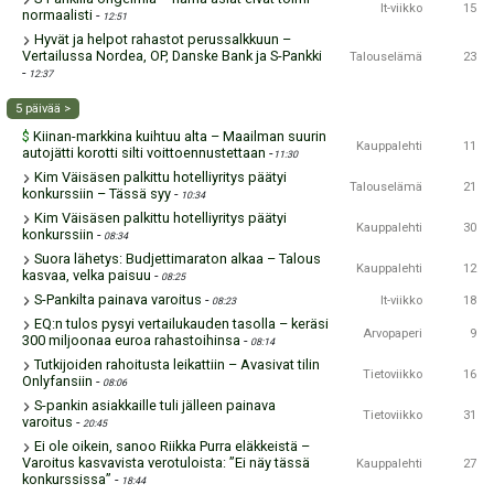
It-viikko
15
normaalisti
-
12:51
Hyvät ja helpot rahastot perussalkkuun –
Vertailussa Nordea, OP, Danske Bank ja S-Pankki
Talouselämä
23
-
12:37
5 päivää >
Kiinan-markkina kuihtuu alta – Maailman suurin
$
Kauppalehti
11
autojätti korotti silti voittoennustettaan
-
11:30
Kim Väisäsen palkittu hotelliyritys päätyi
Talouselämä
21
konkurssiin – Tässä syy
-
10:34
Kim Väisäsen palkittu hotelliyritys päätyi
Kauppalehti
30
konkurssiin
-
08:34
Suora lähetys: Budjettimaraton alkaa – Talous
Kauppalehti
12
kasvaa, velka paisuu
-
08:25
S-Pankilta painava varoitus
-
It-viikko
18
08:23
EQ:n tulos pysyi vertailukauden tasolla – keräsi
Arvopaperi
9
300 miljoonaa euroa rahastoihinsa
-
08:14
Tutkijoiden rahoitusta leikattiin – Avasivat tilin
Tietoviikko
16
Onlyfansiin
-
08:06
S-pankin asiakkaille tuli jälleen painava
Tietoviikko
31
varoitus
-
20:45
Ei ole oikein, sanoo Riikka Purra eläkkeistä –
Varoitus kasvavista verotuloista: ”Ei näy tässä
Kauppalehti
27
konkurssissa”
-
18:44