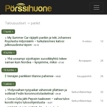
'
Talousuutiset -> pankit
1 tunti >
My Summer Car räjäytti pankin ja teki Johannes
Rojolasta miljonäärin – turkulaismies katosi
It-viikko
10
julkisuudesta täysin
-
10:10
4 tuntia >
Yhä useampi sijoittajien suosikkiyhtiö tekee
Arvopaperi
24
saman kuin Nordea – kysyimme, miksi
-
07:00
16 tuntia >
Venäjän pankkien tilanne pahenee
-
$
Kauppalehti
24
18:00
1 päivä >
Yhdysvaltain työpaikat vähenivät yllättäen ja
SalkunRakentaja
22
sotkivat Fedin koronnostolaskelmat
-
09:49
Coca-Cola jätti Pepsin taakseen – vahva tulos
SalkunRakentaja
15
korotti myös tulosohjeistusta
-
16:01