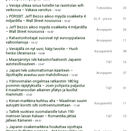
Venäjä uhkaa sinua hotellin tai ravintolan wifi-
Tietoviikko
25
verkossa – Vakava varoitus
-
19:42
PÖRSSIT: Jeff Bezos aikoo myydä osakkeita 4
KL.fi - pörssi
31
miljardilla – Wall Street nousussa
-
16:52
Jeff Bezos aikoo myydä osakkeita 4 miljardilla
Arvopaperi
26
– Wall Street nousussa
-
16:50
Rahastonhoitajat suosivat nyt eurooppalaisia
Arvopaperi
11
valtionlainoja
-
15:12
Venäjällä on nyt uusi, häijy tavoite – Huoli
Kauppalehti
38
heräsi Ukrainassa
-
15:08
Maanjäristys iski katastrofaalisesti Japanin
T&T
16
autoteollisuuteen
-
13:47
Japani teki uskomattoman käänteen –
Arvopaperi
37
Sijoittajille avautuu uusi mahdollisuus
-
12:42
Ydinvoimalan ongelmaa ratkaistiin 180 kg
pommin räjäytyksellä – Joen pohjasta paljastui
T&T
31
II maailmansodan aikainen yllätys ja kuollut
mammutti
-
12:02
Kiinan-markkina kuihtuu alta – Maailman suurin
Kauppalehti
11
autojätti korotti silti voittoennustettaan
-
11:30
Tallink vuokrasi suomalaisille tutun 193-
metrisen laivan Italiaan – Romantika jättää
T&T
10
jälleen Itämeren
-
09:51
Japanin osakemarkkina houkuttaa sijoittajia