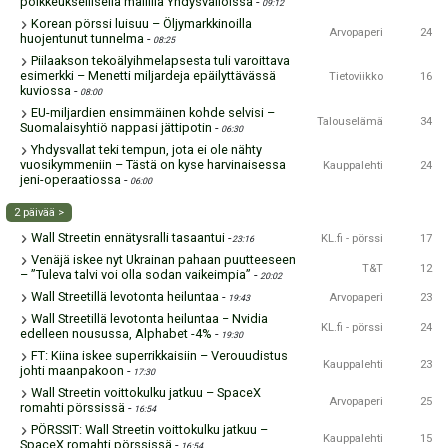
poikkeuksellisella mallilla Yhdysvalloissa
-
09:12
Korean pörssi luisuu – Öljymarkkinoilla
Arvopaperi
24
huojentunut tunnelma
-
08:25
Piilaakson tekoälyihmelapsesta tuli varoittava
esimerkki – Menetti miljardeja epäilyttävässä
Tietoviikko
16
kuviossa
-
08:00
EU-miljardien ensimmäinen kohde selvisi –
Talouselämä
34
Suomalaisyhtiö nappasi jättipotin
-
06:30
Yhdysvallat teki tempun, jota ei ole nähty
vuosikymmeniin – Tästä on kyse harvinaisessa
Kauppalehti
24
jeni-operaatiossa
-
06:00
2 päivää >
Wall Streetin ennätysralli tasaantui
-
KL.fi - pörssi
17
23:16
Venäjä iskee nyt Ukrainan pahaan puutteeseen
T&T
12
– ”Tuleva talvi voi olla sodan vaikeimpia”
-
20:02
Wall Streetillä levotonta heiluntaa
-
Arvopaperi
23
19:43
Wall Streetillä levotonta heiluntaa − Nvidia
KL.fi - pörssi
24
edelleen nousussa, Alphabet -4%
-
19:30
FT: Kiina iskee superrikkaisiin – Verouudistus
Kauppalehti
23
johti maanpakoon
-
17:30
Wall Streetin voittokulku jatkuu – SpaceX
Arvopaperi
25
romahti pörssissä
-
16:54
PÖRSSIT: Wall Streetin voittokulku jatkuu –
Kauppalehti
15
SpaceX romahti pörssissä
-
16:54