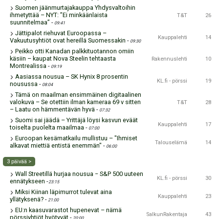
Suomen jäänmurtajakauppa Yhdysvaltoihin
ihmetyttää – NYT: ”Ei minkäänlaista
T&T
26
suunnitelmaa”
-
09:41
Jättipalot riehuvat Euroopassa –
Kauppalehti
14
Vakuutusyhtiöt ovat hereillä Suomessakin
-
09:30
Peikko otti Kanadan palkkituotannon omiin
käsiin – kaupat Nova Steelin tehtaasta
Rakennuslehti
10
Montrealissa
-
09:19
Aasiassa nousua – SK Hynix 8 prosentin
KL.fi - pörssi
19
nousussa
-
08:04
Tämä on maailman ensimmäinen digitaalinen
valokuva – Se otettiin ilman kameraa 69 v sitten
T&T
28
– Laatu on hämmentävän hyvä
-
07:32
Suomi sai jäädä – Yrittäjä löysi kasvun eväät
Kauppalehti
17
toiselta puolelta maailmaa
-
07:00
Euroopan kesämatkailu mullistuu – "Ihmiset
Talouselämä
14
alkavat miettiä entistä enemmän"
-
06:00
3 päivää >
Wall Streetillä hurjaa nousua − S&P 500 uuteen
KL.fi - pörssi
30
ennätykseen
-
23:15
Miksi Kiinan läpimurrot tulevat aina
Kauppalehti
23
yllätyksenä?
-
21:00
EU:n kaasuvarastot hupenevat – nämä
SalkunRakentaja
43
pörssiyhtiöt hyötyvät
-
20:00