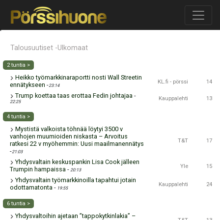
'
Talousuutiset -Ulkomaat
2 tuntia >
Heikko työmarkkinaraportti nosti Wall Streetin
KL.fi - pörssi
14
ennätykseen
-
23:14
Trump koettaa taas erottaa Fedin johtajaa
-
Kauppalehti
13
22:25
4 tuntia >
Mystistä valkoista töhnää löytyi 3500 v
vanhojen muumioiden niskasta – Arvoitus
T&T
17
ratkesi 22 v myöhemmin: Uusi maailmanennätys
-
21:03
Yhdysvaltain keskuspankin Lisa Cook jälleen
Yle
15
Trumpin hampaissa
-
20:13
Yhdysvaltain työmarkkinoilla tapahtui jotain
Kauppalehti
24
odottamatonta
-
19:55
6 tuntia >
Yhdysvaltoihin ajetaan ”tappokytkinlakia” –