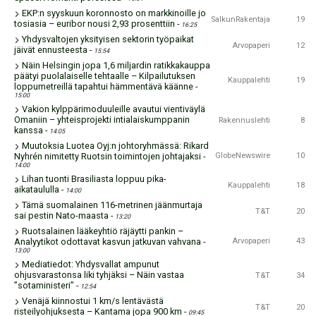
EKP:n syyskuun koronnosto on markkinoille jo
SalkunRakentaja
19
tosiasia – euribor nousi 2,93 prosenttiin
-
16:25
Yhdysvaltojen yksityisen sektorin työpaikat
Arvopaperi
12
jäivät ennusteesta
-
15:54
Näin Helsingin jopa 1,6 miljardin ratikkakauppa
päätyi puolalaiselle tehtaalle – Kilpailutuksen
Kauppalehti
19
loppumetreillä tapahtui hämmentävä käänne
-
15:00
Vakion kylppärimoduuleille avautui vientiväylä
Omaniin – yhteisprojekti intialaiskumppanin
Rakennuslehti
8
kanssa
-
14:05
Muutoksia Luotea Oyj:n johtoryhmässä: Rikard
Nyhrén nimitetty Ruotsin toimintojen johtajaksi
-
GlobeNewswire
10
14:00
Lihan tuonti Brasiliasta loppuu pika-
Kauppalehti
18
aikataululla
-
14:00
Tämä suomalainen 116-metrinen jäänmurtaja
T&T
20
sai pestin Nato-maasta
-
13:20
Ruotsalainen lääkeyhtiö räjäytti pankin –
Analyytikot odottavat kasvun jatkuvan vahvana
-
Arvopaperi
43
13:00
Mediatiedot: Yhdysvallat ampunut
ohjusvarastonsa liki tyhjäksi – Näin vastaa
T&T
34
”sotaministeri”
-
12:54
Venäjä kiinnostui 1 km/s lentävästä
T&T
20
risteilyohjuksesta – Kantama jopa 900 km
-
09:45