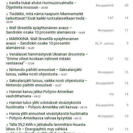
Iranilta tiukat ehdot Hormuzinsalmelle −
Kauppalehti
43
Öljynhinta nousuun
-
20:58
Tiedätkö, mitä nämä naapurin liikennemerkit
tarkoittavat? Eivät kaikki ruotsalaisetkaan tiedä
-
T&T
14
20:04
Wall Streetillä epäyhtenäinen avaus –
Arvopaperi
17
Sandiskin osake 10 prosentin alamäessä
-
16:49
MARKKINA: Wall Streetillä epäyhtenäinen
avaus – Sandiskin osake 10 prosentin
KL.fi - pörssi
9
alamäessä
-
16:49
Venäläiset hämmästyivät Ukrainan droonista –
”Emme olleet koskaan nähneet mitään
T&T
52
vastaavaa”
-
13:34
Nintendo päihitti ennusteet – Saksalaisjätti
Arvopaperi
15
luisuu, vaikka nosti ohjeistusta
-
10:57
Saksalaisjätti luisuu, vaikka nosti ohjeistusta –
Kauppalehti
14
Nintendo päihitti ennusteet
-
10:57
Harvian kasvu jatkui Pohjois-Amerikan
Yle
14
vauhdittamana
-
09:22
Harvian tulos ylitti odotukset viivästyksistä
Kauppalehti
9
huolimatta – Pohjois-Amerikka veti kasvua
-
09:19
Harvia ylitti ennusteet viivästyksistä huolimatta
Arvopaperi
10
– Pohjois-Amerikassa vahvaa kysyntää
-
09:15
Tällä 39,2 kWh:n jättiakulla lämmittäisi kiuasta
lähes 5 h – Energiayhtiö myy sähköä
T&T
15