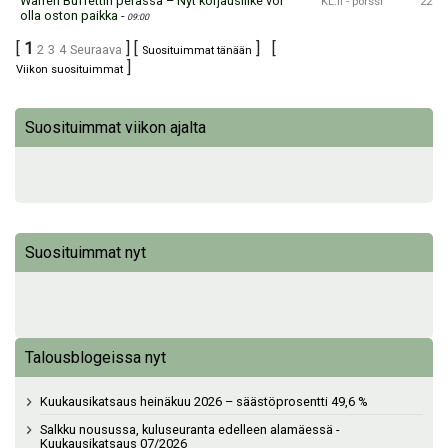
Warren Buffettin perässä – Nyt korjausliike voi
KL.fi - pörssi
22
olla oston paikka
-
09:00
[
1
] [
] [
2
3
4
Seuraava
Suosituimmat tänään
]
Viikon suosituimmat
Suosituimmat viikon ajalta
Suosituimmat nyt
Talousblogeissa nyt
Kuukausikatsaus heinäkuu 2026 – säästöprosentti 49,6 %
Salkku nousussa, kuluseuranta edelleen alamäessä -
Kuukausikatsaus 07/2026