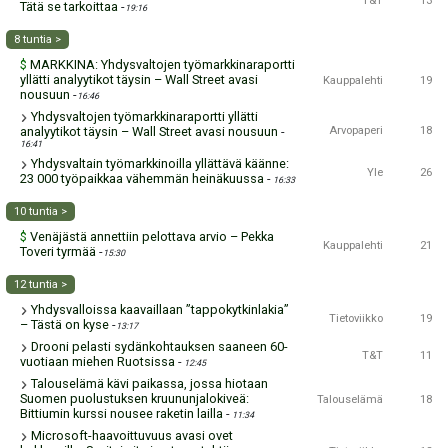
T&T
13
Tätä se tarkoittaa
-
19:16
8 tuntia >
MARKKINA: Yhdysvaltojen työmarkkinaraportti
$
yllätti analyytikot täysin – Wall Street avasi
Kauppalehti
19
nousuun
-
16:46
Yhdysvaltojen työmarkkinaraportti yllätti
analyytikot täysin – Wall Street avasi nousuun
-
Arvopaperi
18
16:41
Yhdysvaltain työmarkkinoilla yllättävä käänne:
Yle
26
23 000 työpaikkaa vähemmän heinäkuussa
-
16:33
10 tuntia >
Venäjästä annettiin pelottava arvio – Pekka
$
Kauppalehti
21
Toveri tyrmää
-
15:30
12 tuntia >
Yhdysvalloissa kaavaillaan ”tappokytkinlakia”
Tietoviikko
19
– Tästä on kyse
-
13:17
Drooni pelasti sydänkohtauksen saaneen 60-
T&T
11
vuotiaan miehen Ruotsissa
-
12:45
Talouselämä kävi paikassa, jossa hiotaan
Suomen puolustuksen kruununjalokiveä:
Talouselämä
18
Bittiumin kurssi nousee raketin lailla
-
11:34
Microsoft-haavoittuvuus avasi ovet