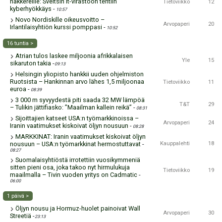
hakkereille: Sveitsin it-virastoon tehtiin
Tietoviikko
12
kyberhyökkäys
-
10:57
Novo Nordiskille oikeusvoitto –
Arvopaperi
20
Irlantilaisyhtiön kurssi pomppasi
-
10:52
16 tuntia >
Atrian tulos laskee miljoonia afrikkalaisen
Yle
15
sikaruton takia
-
09:13
Helsingin yliopisto hankkii uuden ohjelmiston
Ruotsista – Hankinnan arvo lähes 1,5 miljoonaa
Tietoviikko
11
euroa
-
08:39
3 000 m syvyydestä piti saada 32 MW lämpöä
T&T
29
– Tulikin jättifiasko: ”Maailman kallein reikä”
-
08:31
Sijoittajien katseet USA:n työmarkkinoissa –
Arvopaperi
24
Iranin vaatimukset kiskoivat öljyn nousuun
-
08:28
MARKKINAT: Iranin vaatimukset kiskoivat öljyn
nousuun – USA:n työmarkkinat hermostuttavat
-
Kauppalehti
18
08:27
Suomalaisyhtiöstä irrotettiin vuosikymmeniä
sitten pieni osa, joka takoo nyt hirmulukuja
Tietoviikko
19
maailmalla – Tivin vuoden yritys on Cadmatic
-
06:00
1 päivä >
Öljyn nousu ja Hormuz-huolet painoivat Wall
Arvopaperi
30
Streetiä
-
23:13